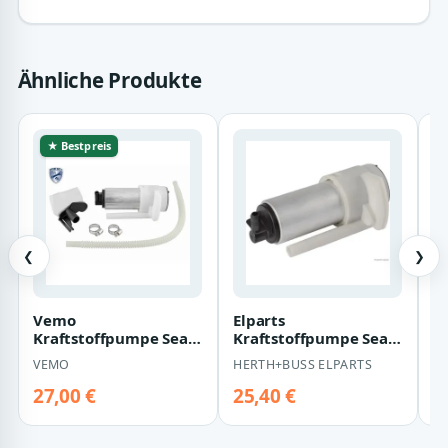
Ähnliche Produkte
★ Bestpreis
❮
❯
Vemo
Elparts
M
Kraftstoffpumpe Seat
Kraftstoffpumpe Seat
K
Skoda VW V10-09-0807
VW 65453021
S
VEMO
HERTH+BUSS ELPARTS
M
27,00 €
25,40 €
2