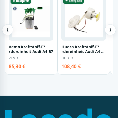
★ Bestpreis
★ Bestpreis
❮
❯
Vemo Kraftstoff-F?
Hueco Kraftstoff-F?
A
rdereinheit Audi A4 B7
rdereinheit Audi A4 B6
H
B7
A
VEMO
HUECO
T
C
85,30 €
108,40 €
9