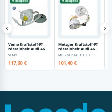
★ Bestpreis
★ Bestpreis
❮
❯
Vemo Kraftstoff-F?
Metzger Kraftstoff-F?
De
rdereinheit Audi A6
rdereinheit Audi A6
r
Skoda Superb VW
VW Passat
A
VEMO
METZGER AUTOTEILE
D
Passat
117,60 €
101,40 €
1