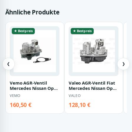
Ähnliche Produkte
★ Bestpreis
★ Bestpreis
❮
❯
Vemo AGR-Ventil
Valeo AGR-Ventil Fiat
H
Mercedes Nissan Opel
Mercedes Nissan Opel
D
Renault
Renault
R
VEMO
VALEO
H
160,50 €
128,10 €
9