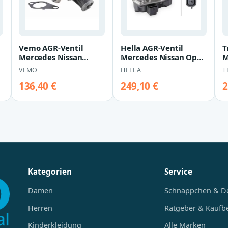
Vemo AGR-Ventil
Hella AGR-Ventil
T
Mercedes Nissan
Mercedes Nissan Opel
M
Renault 1,5
Renault
R
VEMO
HELLA
T
136,40 €
249,10 €
2
Kategorien
Service
Damen
Schnäppchen & D
Herren
Ratgeber & Kaufb
Kinderkleidung
Alle Marken