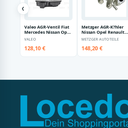
❮
Valeo AGR-Ventil Fiat
Metzger AGR-K?hler
Mercedes Nissan Opel
Nissan Opel Renault
Renault
0892706
VALEO
METZGER AUTOTEILE
128,10 €
148,20 €