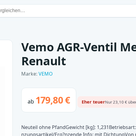
Vemo AGR-Ventil Me
Renault
Marke:
VEMO
179,80 €
ab
Eher teuer
Nur 23,10 € über
Neuteil ohne PfandGewicht [kg]: 1,231Betriebsart
nzungsartikel/Erg?nzende Info: mit DichtungVon 