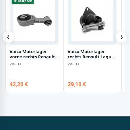
★ Bestpreis
❮
❯
Vaico Motorlager
Vaico Motorlager
N
vorne rechts Renault
rechts Renault Laguna
R
Laguna Latitude 1,5
1
VAICO
VAICO
N
42,20 €
29,10 €
2