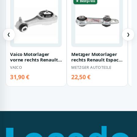
★ Bestpreis
❮
❯
Vaico Motorlager
Metzger Motorlager
D
vorne rechts Renault
rechts Renault Espace
r
Laguna 3
Laguna
L
VAICO
METZGER AUTOTEILE
D
31,90 €
22,50 €
3