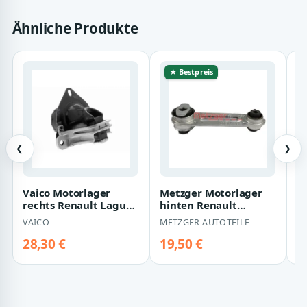
Ähnliche Produkte
★ Bestpreis
❮
❯
Vaico Motorlager
Metzger Motorlager
D
rechts Renault Laguna
hinten Renault
u
1
Laguna 2
A
VAICO
METZGER AUTOTEILE
D
L
28,30 €
19,50 €
1