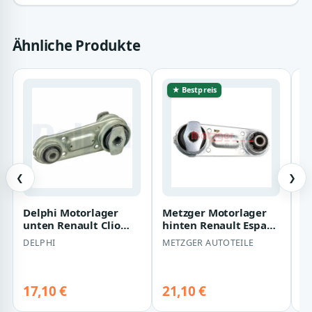
Ähnliche Produkte
★ Bestpreis
❮
❯
Delphi Motorlager
Metzger Motorlager
N
unten Renault Clio
hinten Renault Espace
R
Espace Laguna Vel
Laguna Vel
L
DELPHI
METZGER AUTOTEILE
N
17,10 €
21,10 €
1