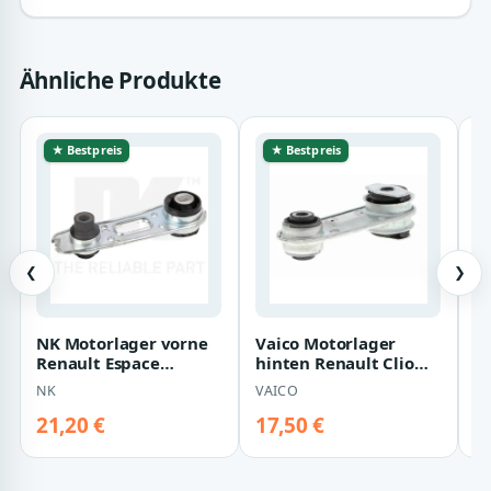
Ähnliche Produkte
★ Bestpreis
★ Bestpreis
❮
❯
NK Motorlager vorne
Vaico Motorlager
M
Renault Espace
hinten Renault Clio
r
Laguna Vel 59739032
Espace Laguna Vel
E
NK
VAICO
M
21,20 €
17,50 €
1