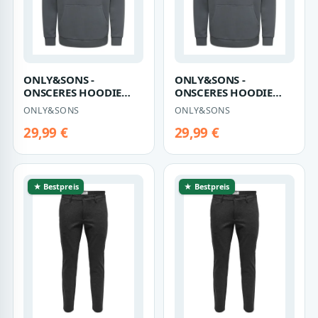
ONLY&SONS -
ONLY&SONS -
ONSCERES HOODIE
ONSCERES HOODIE
SWEAT NOOS Grey
SWEAT NOOS Grey
ONLY&SONS
ONLY&SONS
Pinstripe - Gr. - S
Pinstripe - Gr. - XXL
29,99 €
29,99 €
★ Bestpreis
★ Bestpreis