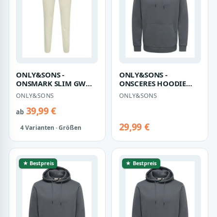
ONLY&SONS -
ONLY&SONS -
ONSMARK SLIM GW
ONSCERES HOODIE
0209 PANT NOOS - Gr. -
SWEAT NOOS Grey
ONLY&SONS
ONLY&SONS
34
Pinstripe - Gr. - L
39,99 €
ab
29,99 €
4 Varianten · Größen
★ Bestpreis
★ Bestpreis