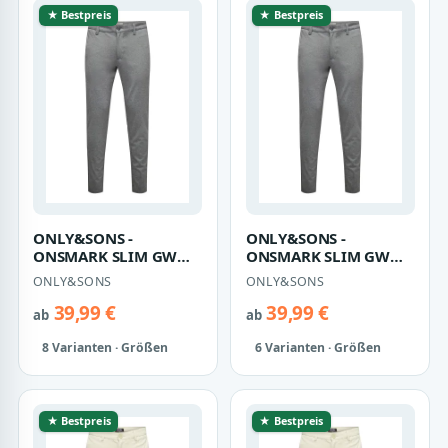
★ Bestpreis
★ Bestpreis
ONLY&SONS -
ONLY&SONS -
ONSMARK SLIM GW
ONSMARK SLIM GW
0209 PANT NOOS
0209 PANT NOOS
ONLY&SONS
ONLY&SONS
Medium Grey
Medium Grey
Melange - Gr. -…
Melange - Gr. -…
39,99 €
39,99 €
ab
ab
8 Varianten · Größen
6 Varianten · Größen
★ Bestpreis
★ Bestpreis