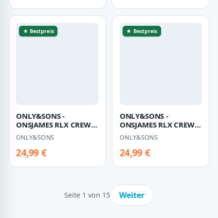
★ Bestpreis
★ Bestpreis
ONLY&SONS -
ONLY&SONS -
ONSJAMES RLX CREW
ONSJAMES RLX CREW
KNIT NOOS Oatmeal -
KNIT NOOS Oatmeal -
ONLY&SONS
ONLY&SONS
Gr. - XL
Gr. - XXL
24,99 €
24,99 €
Weiter
Seite 1 von 15