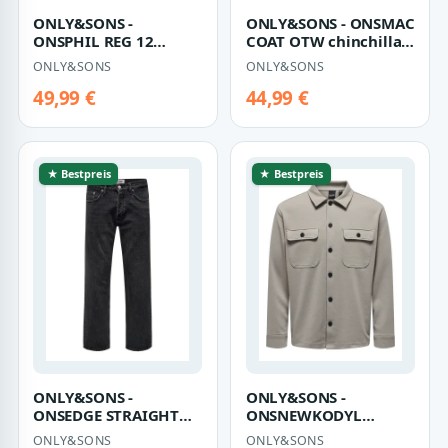
ONLY&SONS -
ONLY&SONS - ONSMAC
ONSPHIL REG 12
COAT OTW chinchilla -
STRUC ROLL NECK
Gr. - XXL
ONLY&SONS
ONLY&SONS
KNIT black - Gr. - S
49,99 €
44,99 €
★ Bestpreis
★ Bestpreis
ONLY&SONS -
ONLY&SONS -
ONSEDGE STRAIGHT
ONSNEWKODYL
BLACK 6985 TAI DNM
OVERSHIRT SWEAT
ONLY&SONS
ONLY&SONS