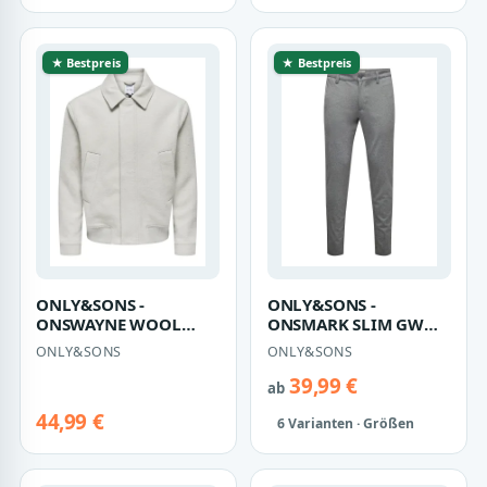
★ Bestpreis
★ Bestpreis
ONLY&SONS -
ONLY&SONS -
ONSWAYNE WOOL
ONSMARK SLIM GW
BOMBER OTW - Gr. -
0209 PANT NOOS
ONLY&SONS
ONLY&SONS
XXL
Medium Grey
Melange - Gr. -…
39,99 €
ab
44,99 €
6 Varianten · Größen