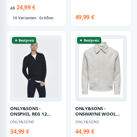
NOOS Black Denim -
NOOS Vintage Khaki -
Gr.…
Gr. - L
24,99 €
ab
49,99 €
10 Varianten · Größen
★ Bestpreis
★ Bestpreis
ONLY&SONS -
ONLY&SONS -
ONSPHIL REG 12
ONSWAYNE WOOL
STRUC HALF ZIP KNIT
BOMBER OTW - Gr. - L
ONLY&SONS
ONLY&SONS
NOOS Dark Navy - Gr. -
…
34,99 €
44,99 €