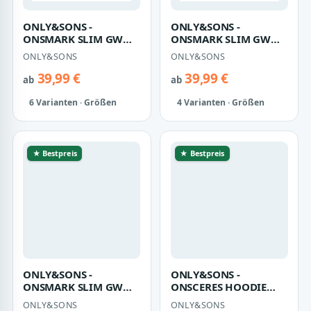
ONLY&SONS -
ONLY&SONS -
ONSMARK SLIM GW
ONSMARK SLIM GW
0209 PANT NOOS Dark
0209 PANT NOOS Dark
ONLY&SONS
ONLY&SONS
Grey Melange - Gr. -
Grey Melange - Gr. -
3…
3…
39,99 €
39,99 €
ab
ab
6 Varianten · Größen
4 Varianten · Größen
★ Bestpreis
★ Bestpreis
ONLY&SONS -
ONLY&SONS -
ONSMARK SLIM GW
ONSCERES HOODIE
0209 PANT NOOS Dark
SWEAT NOOS Silver
ONLY&SONS
ONLY&SONS