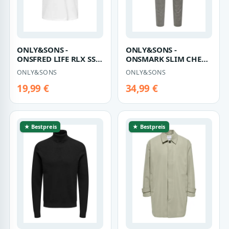
ONLY&SONS -
ONLY&SONS -
ONSFRED LIFE RLX SS
ONSMARK SLIM CHECK
TEE NOOS Bright
PANTS 9887 NOOS
ONLY&SONS
ONLY&SONS
White - Gr. - L
Chinchilla - Gr. - 32
19,99 €
34,99 €
★ Bestpreis
★ Bestpreis