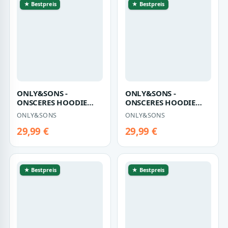
★ Bestpreis
★ Bestpreis
ONLY&SONS -
ONLY&SONS -
ONSCERES HOODIE
ONSCERES HOODIE
SWEAT NOOS Castor
SWEAT NOOS Castor
ONLY&SONS
ONLY&SONS
Gray - Gr. - M
Gray - Gr. - XL
29,99 €
29,99 €
★ Bestpreis
★ Bestpreis