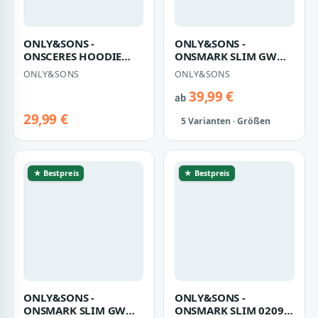
ONLY&SONS -
ONLY&SONS -
ONSCERES HOODIE
ONSMARK SLIM GW
SWEAT NOOS Castor
0209 PANT NOOS
ONLY&SONS
ONLY&SONS
Gray - Gr. - XXL
Vintage Khaki - Gr. - 32
39,99 €
ab
29,99 €
5 Varianten · Größen
★ Bestpreis
★ Bestpreis
ONLY&SONS -
ONLY&SONS -
ONSMARK SLIM GW
ONSMARK SLIM 0209