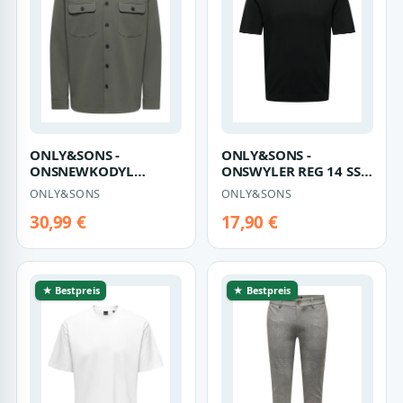
ONLY&SONS -
ONLY&SONS -
ONSNEWKODYL
ONSWYLER REG 14 SS
OVERSHIRT SWEAT
KNIT Black - Gr. - XL
ONLY&SONS
ONLY&SONS
NOOS Beluga - Gr. - XL
30,99 €
17,90 €
★ Bestpreis
★ Bestpreis