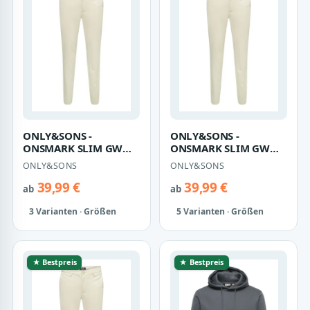
ONLY&SONS -
ONLY&SONS -
ONSMARK SLIM GW
ONSMARK SLIM GW
0209 PANT NOOS - Gr. -
0209 PANT NOOS - Gr. -
ONLY&SONS
ONLY&SONS
30
32
39,99 €
39,99 €
ab
ab
3 Varianten · Größen
5 Varianten · Größen
★ Bestpreis
★ Bestpreis