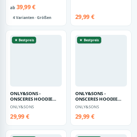
Grey Melange - Gr. -
Lining - Gr. - L
3…
39,99 €
ab
29,99 €
4 Varianten · Größen
★ Bestpreis
★ Bestpreis
ONLY&SONS -
ONLY&SONS -
ONSCERES HOODIE
ONSCERES HOODIE
SWEAT NOOS Silver
SWEAT NOOS Castor
ONLY&SONS
ONLY&SONS
Lining - Gr. - M
Gray - Gr. - S
29,99 €
29,99 €