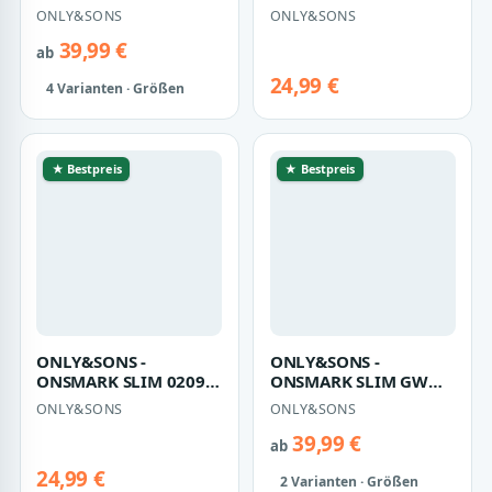
0209 PANT NOOS
MELANGE PANT NOOS
ONLY&SONS
ONLY&SONS
Vintage Khaki - Gr. - 34
Olive Night - Gr. - 30
39,99 €
ab
24,99 €
4 Varianten · Größen
★ Bestpreis
★ Bestpreis
ONLY&SONS -
ONLY&SONS -
ONSMARK SLIM 0209
ONSMARK SLIM GW
MELANGE PANT NOOS
0209 PANT NOOS
ONLY&SONS
ONLY&SONS
Olive Night - Gr. - 32
Vintage Khaki - Gr. - 30
39,99 €
ab
24,99 €
2 Varianten · Größen