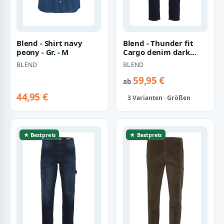
Blend - Shirt navy
Blend - Thunder fit
peony - Gr. - M
Cargo denim dark
blue - Gr. - 32
BLEND
BLEND
59,95 €
ab
44,95 €
3 Varianten · Größen
★ Bestpreis
★ Bestpreis