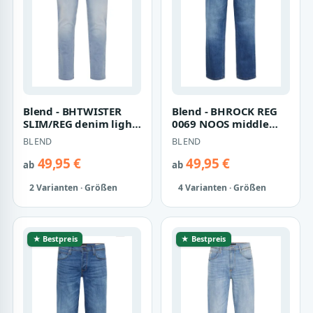
Blend - BHTWISTER
Blend - BHROCK REG
SLIM/REG denim light
0069 NOOS middle
bleach blue-24 - Gr. -
blue - Gr. - 32
BLEND
BLEND
34
49,95 €
49,95 €
ab
ab
2 Varianten · Größen
4 Varianten · Größen
★ Bestpreis
★ Bestpreis