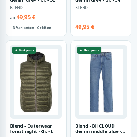
BLEND
BLEND
49,95 €
ab
49,95 €
3 Varianten · Größen
★ Bestpreis
★ Bestpreis
Blend - Outerwear
Blend - BHCLOUD
forest night - Gr. - L
denim middle blue -
Gr. - 32