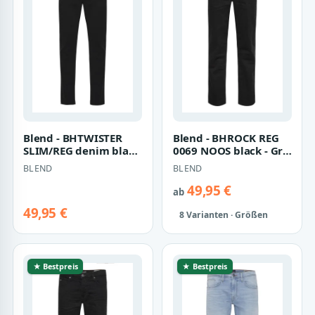
Blend - BHTWISTER
Blend - BHROCK REG
SLIM/REG denim black
0069 NOOS black - Gr. -
- Gr. - 32
32
BLEND
BLEND
49,95 €
ab
49,95 €
8 Varianten · Größen
★ Bestpreis
★ Bestpreis