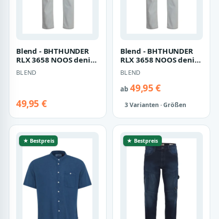
Blend - BHTHUNDER
Blend - BHTHUNDER
RLX 3658 NOOS denim
RLX 3658 NOOS denim
light blue - Gr. - 32
light blue - Gr. - 34
BLEND
BLEND
49,95 €
ab
49,95 €
3 Varianten · Größen
★ Bestpreis
★ Bestpreis