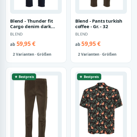
Blend - Thunder fit
Blend - Pants turkish
Cargo denim dark
coffee - Gr. - 32
blue - Gr. - 34
BLEND
BLEND
59,95 €
59,95 €
ab
ab
2 Varianten · Größen
2 Varianten · Größen
★ Bestpreis
★ Bestpreis