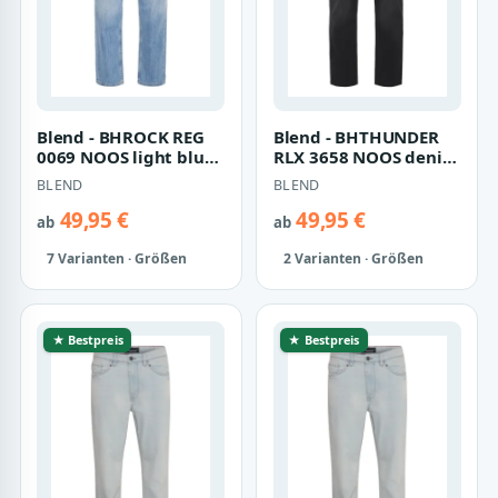
Blend - BHROCK REG
Blend - BHTHUNDER
0069 NOOS light blue -
RLX 3658 NOOS denim
Gr. - 34
washed black - Gr. - 32
BLEND
BLEND
49,95 €
49,95 €
ab
ab
7 Varianten · Größen
2 Varianten · Größen
★ Bestpreis
★ Bestpreis