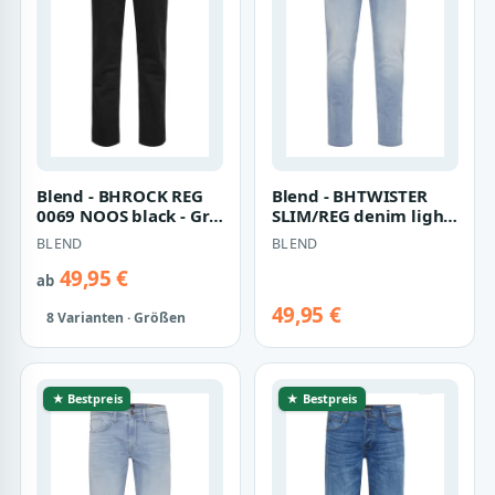
Blend - BHROCK REG
Blend - BHTWISTER
0069 NOOS black - Gr. -
SLIM/REG denim light
34
bleach blue-24 - Gr. -
BLEND
BLEND
32
49,95 €
ab
49,95 €
8 Varianten · Größen
★ Bestpreis
★ Bestpreis