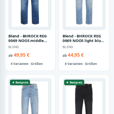
Blend - BHROCK REG
Blend - BHROCK REG
0069 NOOS middle
0069 NOOS light blue -
blue - Gr. - 34
Gr. - 32
BLEND
BLEND
49,95 €
44,95 €
ab
ab
4 Varianten · Größen
6 Varianten · Größen
★ Bestpreis
★ Bestpreis