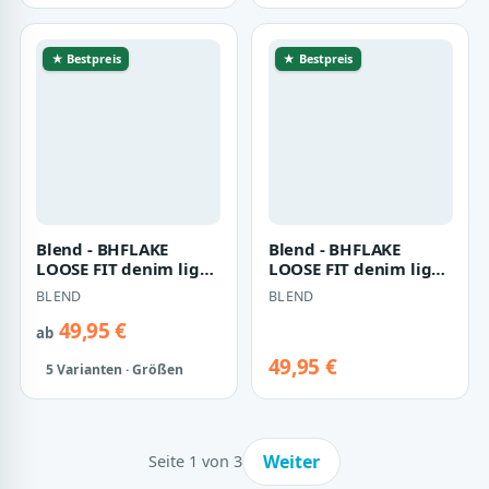
Denimshorts denim
BLEND
BLEND
black - Gr. - L
49,95 €
34,95 €
★ Bestpreis
★ Bestpreis
Blend - BHFLAKE
Blend - BHFLAKE
LOOSE FIT denim light
LOOSE FIT denim light
blue - Gr. - 32
blue - Gr. - 34
BLEND
BLEND
49,95 €
ab
49,95 €
5 Varianten · Größen