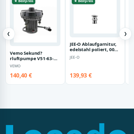
★ Bestpreis
★ Bestpreis
❮
❯
JEE-O Ablaufgarnitur,
edelstahl poliert, 001-
Vemo Sekund?
V
0011 001-0011
JEE-O
rluftpumpe V51-63-
vo
0012
0
VEMO
V
140,40 €
139,93 €
1