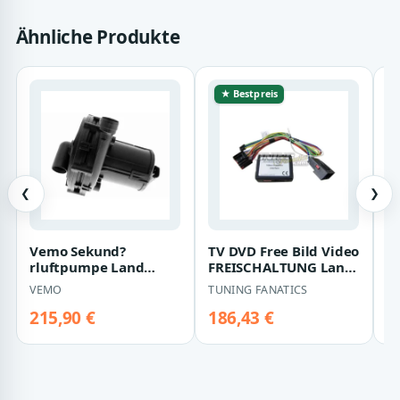
Ähnliche Produkte
★ Bestpreis
❮
❯
Vemo Sekund?
TV DVD Free Bild Video
N
rluftpumpe Land
FREISCHALTUNG Land
K
Rover Range Rover 3
Range für Rover Touch
T
VEMO
TUNING FANATICS
N
4,4
Screen…
R
215,90 €
186,43 €
1