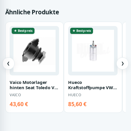
Ähnliche Produkte
★ Bestpreis
★ Bestpreis
❮
❯
Vaico Motorlager
Hueco
V
hinten Seat Toledo VW
Kraftstoffpumpe VW
L
Golf Jetta Passat
Golf Jetta Passat
S
VAICO
HUECO
V
Sharan
Santana
R
Je
43,60 €
85,60 €
5