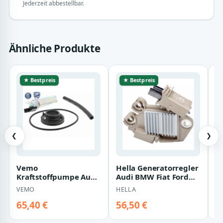
Jederzeit abbestellbar.
Ähnliche Produkte
★ Bestpreis
★ Bestpreis
❮
❯
Vemo
Hella Generatorregler
M
Kraftstoffpumpe Audi
Audi BMW Fiat Ford
K
Fiat Ford Hyundai
Mini Opel Renault
S
VEMO
HELLA
M
Opel Renault Toyota
Seat Skoda…
2
65,40 €
56,50 €
7