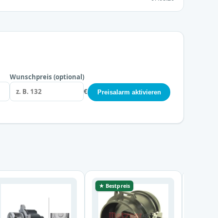
Wunschpreis (optional)
€
Preisalarm aktivieren
★ Bestpreis
★ Bestp