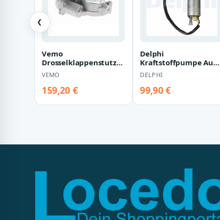
❮
Vemo
Delphi
Drosselklappenstutzen
Kraftstoffpumpe Aud
Audi A4 A5 A6 A8 Q5
A4 A5 A6 Q5
VEMO
DELPHI
Q7 VW Phaeton
Touareg
159,20 €
99,90 €