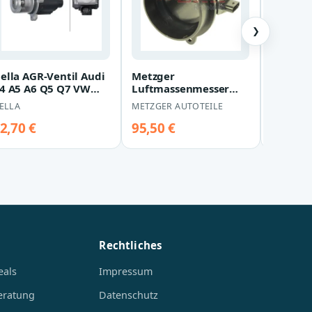
❯
ella AGR-Ventil Audi
Metzger
Vaico
4 A5 A6 Q5 Q7 VW
Luftmassenmesser
Nockenw
ouareg
Audi A4 A5 A6 A7 Q5
Audi A4
ELLA
METZGER AUTOTEILE
VAICO
Q7 VW Touareg
Q5 Q7 
2,70 €
95,50 €
156,20
Rechtliches
eals
Impressum
eratung
Datenschutz