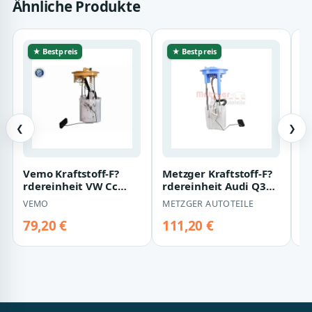
Ähnliche Produkte
★ Bestpreis
★ Bestpreis
❮
❯
Vemo Kraftstoff-F?
Metzger Kraftstoff-F?
De
rdereinheit VW Cc
rdereinheit Audi Q3
r
Passat V10-09-0825
VW Tiguan
T
VEMO
METZGER AUTOTEILE
D
79,20 €
111,20 €
1