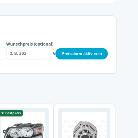
Wunschpreis (optional)
€
Preisalarm aktivieren
★ Bestpreis
★ Bestp