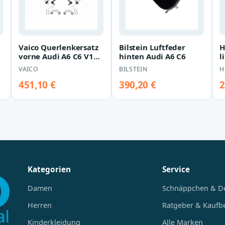
Vaico Querlenkersatz
Bilstein Luftfeder
H
6
vorne Audi A6 C6 V10-
hinten Audi A6 C6
l
4833
1
VAICO
BILSTEIN
H
451,10 €
390,20 €
2
Kategorien
Service
Damen
Schnäppchen & D
Herren
Ratgeber & Kaufb
Kinderkleidung
Alle Marken