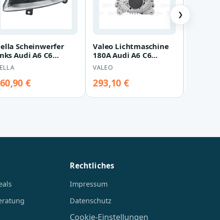
❯
ella Scheinwerfer
Valeo Lichtmaschine
Origina
inks Audi A6 C6
180A Audi A6 C6
Diffuso
EJ009925-011
437542
Audi A6
ELLA
VALEO
VOLKSWA
Anhäng
60,90 €
293,10 €
290,01
Rechtliches
eals
Impressum
eratung
Datenschutz
Cookie-Einstellungen