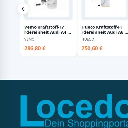
❮
Vemo Kraftstoff-F?
Hueco Kraftstoff-F?
rdereinheit Audi A4 A5
rdereinheit Audi A6 C
V10-09-1255
C7
VEMO
HUECO
286,80 €
250,60 €