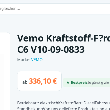
Vemo Kraftstoff-F?r
C6 V10-09-0833
Marke:
VEMO
336,10 €
ab
★ Bestpreis
So günstig wie 
Betriebsart: elektrischKraftstoffart: DieselFahrz
StandheizungVon uns gelieferte Produkte sind 