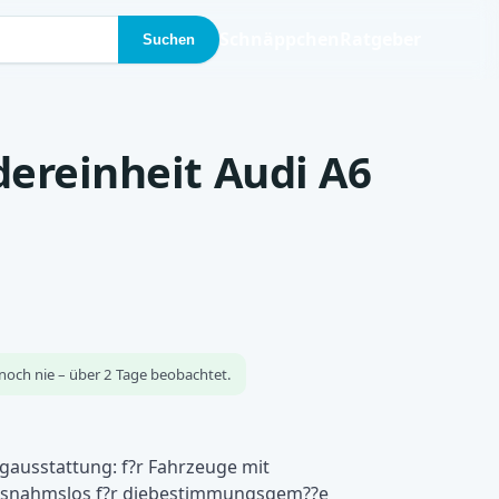
Schnäppchen
Ratgeber
Suchen
dereinheit Audi A6
noch nie – über 2 Tage beobachtet.
eugausstattung: f?r Fahrzeuge mit
ausnahmslos f?r diebestimmungsgem??e