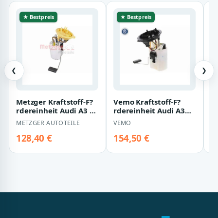
★ Bestpreis
★ Bestpreis
❮
❯
Metzger Kraftstoff-F?
Vemo Kraftstoff-F?
M
rdereinheit Audi A3 Tt
rdereinheit Audi A3
r
Seat Leon Skoda
Q2 Seat Ateca Leon
S
METZGER AUTOTEILE
VEMO
M
Octavia VW…
Skoda Octavia
128,40 €
154,50 €
1