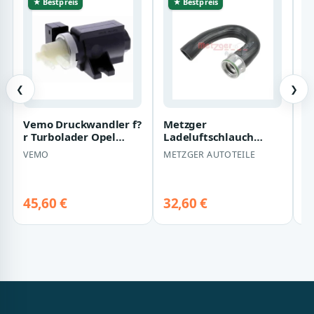
★ Bestpreis
★ Bestpreis
❮
❯
Vemo Druckwandler f?
Metzger
T
r Turbolader Opel
Ladeluftschlauch
T
Corsa D 1,3
oben Opel Combo
H
VEMO
METZGER AUTOTEILE
G
Corsa 1,7
L
B
5
KA
45,60 €
32,60 €
2