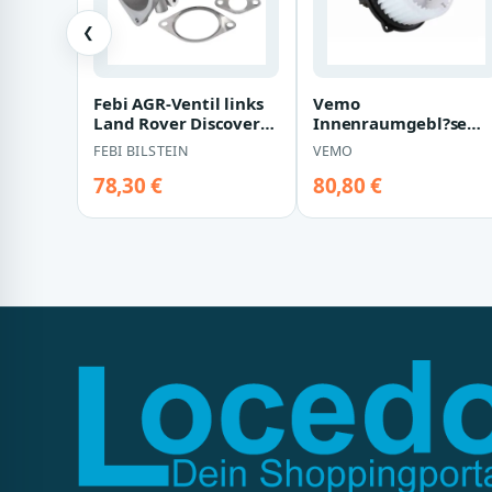
❮
Febi AGR-Ventil links
Vemo
Land Rover Discovery
Innenraumgebl?se
Range Rover 2,7
Land Rover Discovery
FEBI BILSTEIN
VEMO
Range
78,30 €
80,80 €