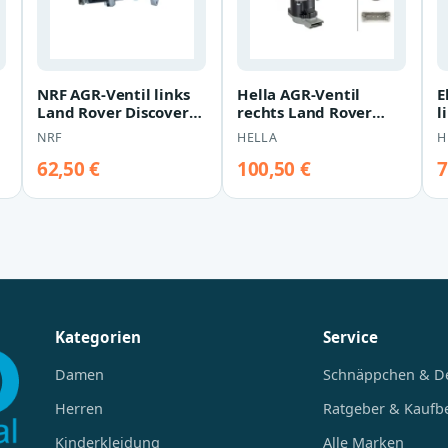
NRF AGR-Ventil links
Hella AGR-Ventil
E
Land Rover Discovery
rechts Land Rover
l
Range Rover 2,7
Discovery Range
D
NRF
HELLA
H
Rover 2,7
62,50 €
100,50 €
7
Kategorien
Service
Damen
Schnäppchen & D
Herren
Ratgeber & Kaufb
Kinderkleidung
Alle Marken