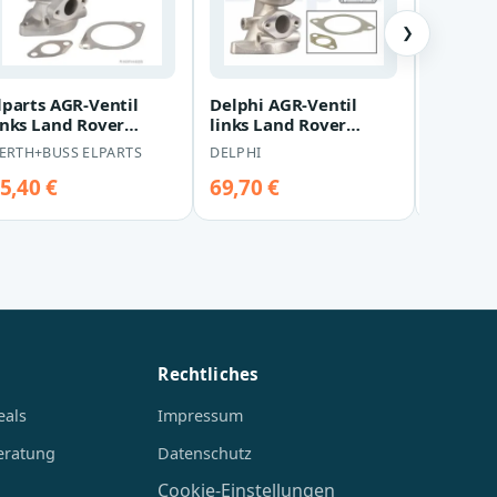
❯
lparts AGR-Ventil
Delphi AGR-Ventil
Metzger
inks Land Rover
links Land Rover
links L
iscovery Range 2,7
Discovery Range 2,7
Discove
ERTH+BUSS ELPARTS
DELPHI
METZGER
Rover 3
5,40 €
69,70 €
117,10
Rechtliches
eals
Impressum
eratung
Datenschutz
Cookie-Einstellungen