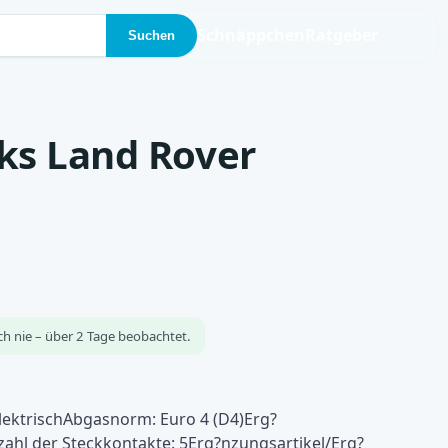
Schnäppchen
Ratgeber
Suchen
ks Land Rover
ch nie – über 2 Tage beobachtet.
elektrischAbgasnorm: Euro 4 (D4)Erg?
ahl der Steckkontakte: 5Erg?nzungsartikel/Erg?