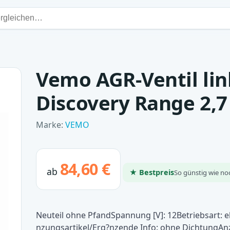
Vemo AGR-Ventil lin
Discovery Range 2,7
Marke:
VEMO
84,60 €
ab
★ Bestpreis
So günstig wie no
Neuteil ohne PfandSpannung [V]: 12Betriebsart: 
nzungsartikel/Erg?nzende Info: ohne DichtungAnz