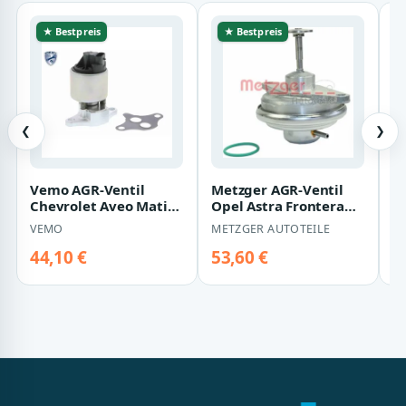
★ Bestpreis
★ Bestpreis
❮
❯
Vemo AGR-Ventil
Metzger AGR-Ventil
D
Chevrolet Aveo Matiz
Opel Astra Frontera
C
Spark Opel Astra
Omega Sintra Vectra
S
VEMO
METZGER AUTOTEILE
D
Vectra
Zafira
44,10 €
53,60 €
4