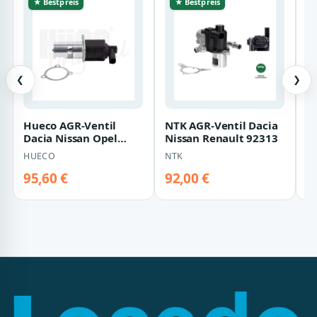
★ Bestpreis
★ Bestpreis
❮
❯
Hueco AGR-Ventil
NTK AGR-Ventil Dacia
V
Dacia Nissan Opel
Nissan Renault 92313
D
Renault Suzuki
V
HUECO
NTK
V
95,60 €
92,00 €
6