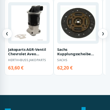
❮
❯
Jakoparts AGR-Ventil
Sachs
N
Chevrolet Aveo
Kupplungsscheibe
D
Daewoo Kalos Matiz
Chevrolet Aveo Matiz
HERTH+BUSS JAKOPARTS
SACHS
N
Spark Daewoo Kalos
Matiz
63,60 €
62,20 €
4