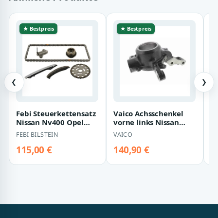
★ Bestpreis
★ Bestpreis
❮
❯
Febi Steuerkettensatz
Vaico Achsschenkel
J
Nissan Nv400 Opel
vorne links Nissan
N
Movano Renault
Nv400 Opel Movano
M
FEBI BILSTEIN
VAICO
H
Master 2,3
Renault Master…
M
115,00 €
140,90 €
1