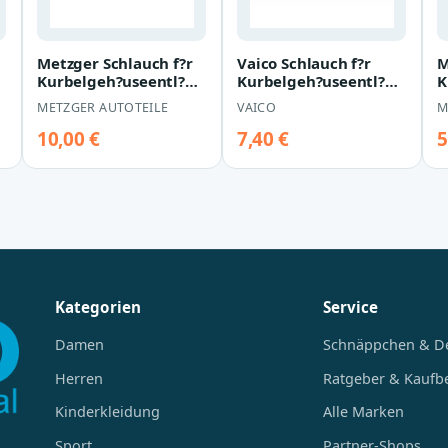
Metzger Schlauch f?r
Vaico Schlauch f?r
M
Kurbelgeh?useentl?
Kurbelgeh?useentl?
K
ftung BMW 3er 5er 7er
ftung Audi A4 A6
f
METZGER AUTOTEILE
VAICO
M
X3 Z3 Z4…
Skoda Superb VW…
C
10,00 €
7,40 €
5
Kategorien
Service
Damen
Schnäppchen & D
Herren
Ratgeber & Kaufb
Kinderkleidung
Alle Marken
Sport
Partner-Shops