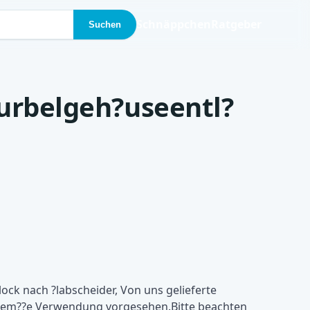
Schnäppchen
Ratgeber
Suchen
Kurbelgeh?useentl?
lock nach ?labscheider, Von uns gelieferte
gem??e Verwendung vorgesehen.Bitte beachten