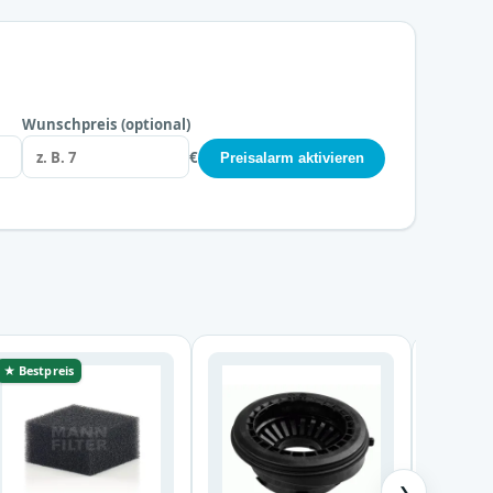
Wunschpreis (optional)
€
Preisalarm aktivieren
★ Bestpreis
★ Bestp
❯