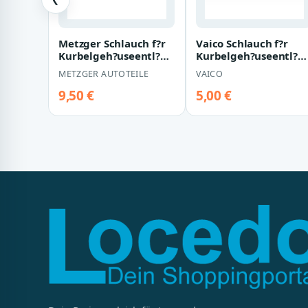
Metzger Schlauch f?r
Vaico Schlauch f?r
Kurbelgeh?useentl?
Kurbelgeh?useentl?
ftung BMW 3er 5er
ftung BMW X5 E53
METZGER AUTOTEILE
VAICO
2380009
V20-1994
9,50 €
5,00 €