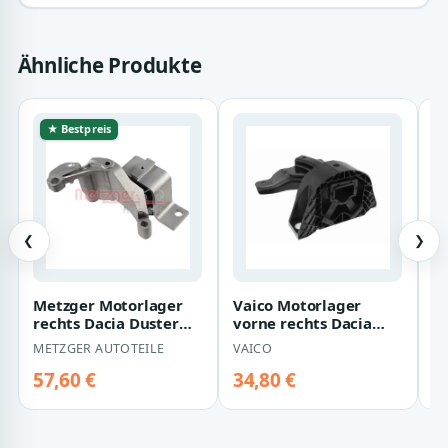
Ähnliche Produkte
★ Bestpreis
❮
❯
Metzger Motorlager
Vaico Motorlager
N
rechts Dacia Duster
vorne rechts Dacia
D
Logan 1,6
Dokker Lodgy 1,6
R
METZGER AUTOTEILE
VAICO
N
57,60 €
34,80 €
3