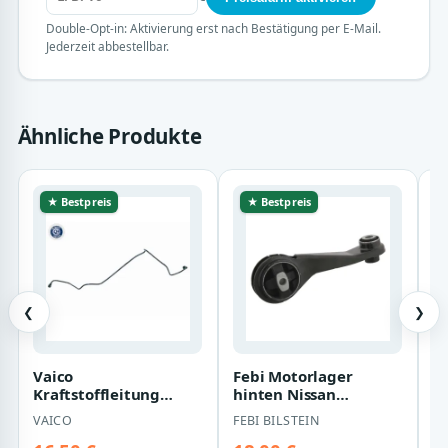
Double-Opt-in: Aktivierung erst nach Bestätigung per E-Mail.
Jederzeit abbestellbar.
Ähnliche Produkte
★ Bestpreis
★ Bestpreis
❮
❯
Vaico
Febi Motorlager
N
Kraftstoffleitung
hinten Nissan
N
Nissan Kubistar
Kubistar Renault Clio
R
VAICO
FEBI BILSTEIN
N
Renault Clio Kangoo
Kangoo Thalia
T