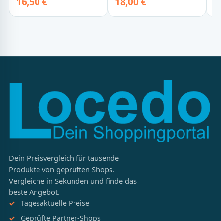
Thalia
16,50 €
18,00 €
1
Dein Preisvergleich für tausende
Produkte von geprüften Shops.
Vergleiche in Sekunden und finde das
beste Angebot.
Tagesaktuelle Preise
Geprüfte Partner-Shops