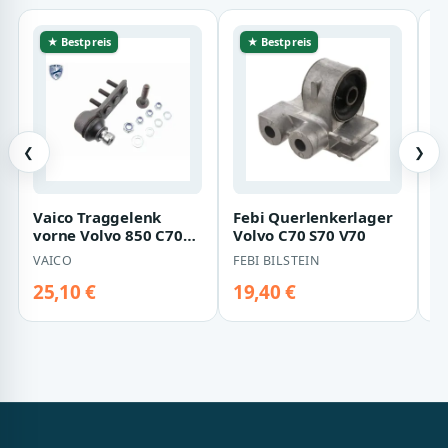
★ Bestpreis
★ Bestpreis
❮
❯
Vaico Traggelenk
Febi Querlenkerlager
M
vorne Volvo 850 C70
Volvo C70 S70 V70
B
S70 V70
l
VAICO
FEBI BILSTEIN
M
S
25,10 €
19,40 €
1