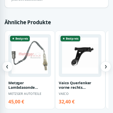
Ähnliche Produkte
★ Bestpreis
★ Bestpreis
❮
❯
Metzger
Vaico Querlenker
D
Lambdasonde
vorne rechts
H
Chevrolet Aveo
Chevrolet Lacetti
C
METZGER AUTOTEILE
VAICO
D
Lacetti Nubira
Nubira Daewoo
N
Daewoo Kalos
Lacetti…
L
45,00 €
32,40 €
3