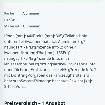
Farbe
Aluminium
Größe
L
Material
Aluminium
L?nge [mm]: 440Breite [mm]: 305,0Teilabschnitt:
unterer Teil?lwannenmaterial: AluminiumErg?
nzungsartikel/Erg?nzende Info 2: ohne ?
lwannendichtungH?he [mm]: 155Erg?
nzungsartikel/Erg?nzende Info: mit ?
lablassschraubeErg?nzungsartikel/Erg?nzende Info:
ohne DichtungErg?nzungsartikel/Erg?nzende Info 2:
mit DichtringVorgaben des Fahrzeugherstellers
beachtenSystemf?llmenge beachtenGewicht [kg]:
3,1602Von…
Preisvergleich – 1 Angebot