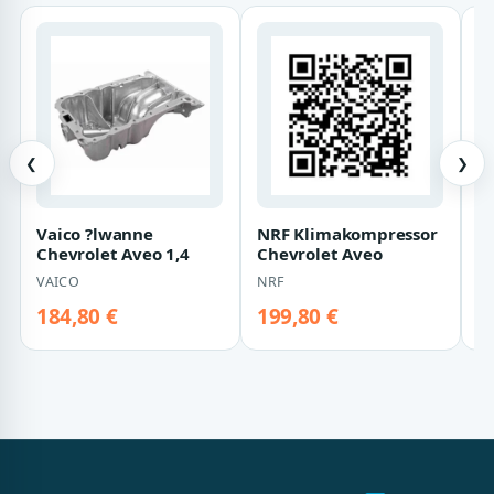
❮
❯
Vaico ?lwanne
NRF Klimakompressor
B
Chevrolet Aveo 1,4
Chevrolet Aveo
C
VAICO
NRF
B
184,80 €
199,80 €
2