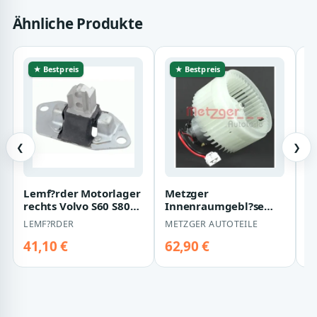
Ähnliche Produkte
★ Bestpreis
★ Bestpreis
❮
❯
Lemf?rder Motorlager
Metzger
V
rechts Volvo S60 S80
Innenraumgebl?se
I
V70 Xc70 Xc90
Volvo S60 S80 V70
V
LEMF?RDER
METZGER AUTOTEILE
V
Xc70 Xc90
X
41,10 €
62,90 €
5