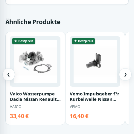
Ähnliche Produkte
★ Bestpreis
★ Bestpreis
❮
❯
Vaico Wasserpumpe
Vemo Impulsgeber f?r
V
Dacia Nissan Renault
Kurbelwelle Nissan
R
V46-50001
Opel Renault V46-72-
1
VAICO
VEMO
V
0079
33,40 €
16,40 €
2