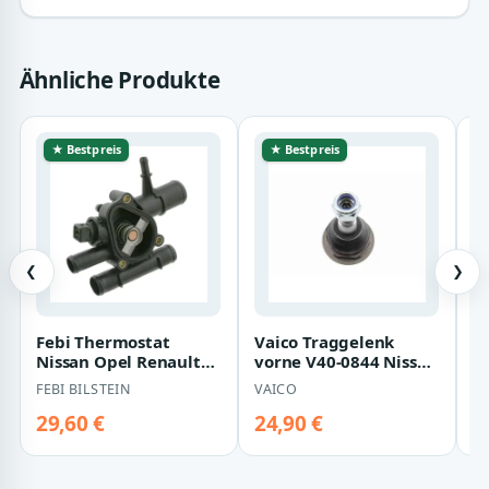
Ähnliche Produkte
★ Bestpreis
★ Bestpreis
❮
❯
Febi Thermostat
Vaico Traggelenk
El
Nissan Opel Renault
vorne V40-0844 Nissan
K
24157 1,9
Nv400 Opel Movano
L
FEBI BILSTEIN
VAICO
H
Renault Maste…
D
R
29,60 €
24,90 €
2