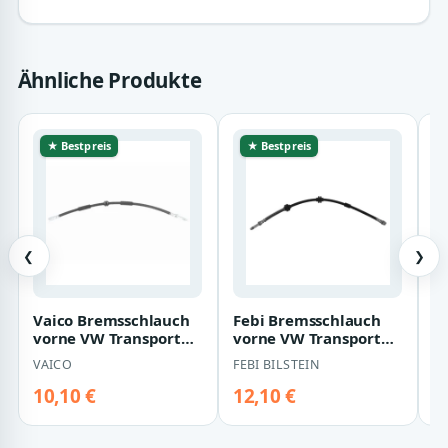
Ähnliche Produkte
★ Bestpreis
★ Bestpreis
❮
❯
Vaico Bremsschlauch
Febi Bremsschlauch
N
vorne VW Transporter
vorne VW Transporter
v
T6 V10-4140
T5 T6
T
VAICO
FEBI BILSTEIN
N
10,10 €
12,10 €
9