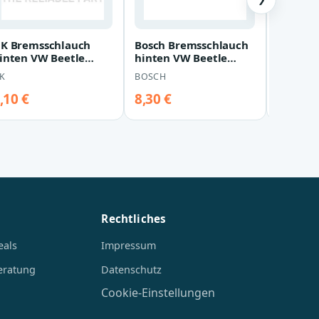
K Bremsschlauch
Bosch Bremsschlauch
Triscan
inten VW Beetle
hinten VW Beetle
Hinten
etta Touran
Jetta Touran
K
BOSCH
TRISCAN
,10 €
8,30 €
9,50 €
Rechtliches
eals
Impressum
eratung
Datenschutz
Cookie-Einstellungen