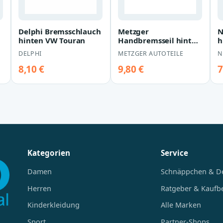
Delphi Bremsschlauch
Metzger
N
hinten VW Touran
Handbremsseil hinten
h
VW Touran
J
DELPHI
METZGER AUTOTEILE
N
8,10 €
9,80 €
7
Kategorien
Service
Damen
Schnäppchen & D
Herren
Ratgeber & Kaufb
Kinderkleidung
Alle Marken
Sport
Partner-Shops