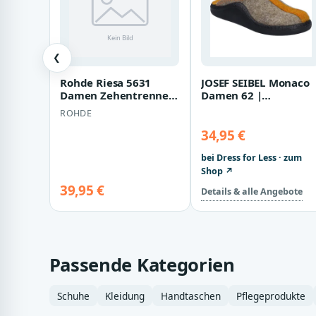
❮
Rohde Riesa 5631
JOSEF SEIBEL Monaco
Damen Zehentrenner
Damen 62 |
Schuhe schwarz
Hausschuh für Dame
ROHDE
| Braun Monaco
Dame…
34,95 €
bei Dress for Less · zum
Shop ↗
39,95 €
Details & alle Angebote
Passende Kategorien
Schuhe
Kleidung
Handtaschen
Pflegeprodukte