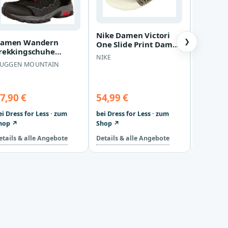
Nike Damen Victori
amen Wandern
❯
One Slide Print Damen
rekkingschuhe
Rutschen Beige
NIKE
Basket
chwarz
UGGEN MOUNTAIN
Cali
PUMA
7,90 €
54,99 €
47,95 
ei Dress for Less · zum
bei Dress for Less · zum
bei Dress
hop ↗
Shop ↗
Shop ↗
etails & alle Angebote
Details & alle Angebote
Details &