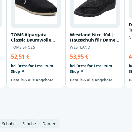
D
T
TOMS Alpargata
Westland Nice 104 |
S
G
Classic Baumwolle
Hausschuh für Damen
n
Damen Schwarze
| Schwarz Nice 104,
TOMS SHOES
WESTLAND
Espadrilles
schwarz
52,51 €
53,95 €
4
bei Dress for Less · zum
bei Dress for Less · zum
b
Shop ↗
Shop ↗
S
Details & alle Angebote
Details & alle Angebote
D
Schuhe
Schuhe
Damen