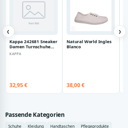
❮
❯
Kappa 242681 Sneaker
Natural World Ingles
W
Damen Turnschuhe
Blanco
H
Schuhe schwarz
|
KAPPA
W
s
4
be
S
32,95 €
38,00 €
De
Passende Kategorien
Schuhe
Kleidung
Handtaschen
Pflegeprodukte