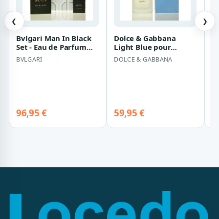
❮
❯
Bvlgari Man In Black
Dolce & Gabbana
G
Set - Eau de Parfum
Light Blue pour
H
100 ml + EDP 15 ml
Homme Eau de
9
BVLGARI
DOLCE & GABBANA
G
Toilette 100 ml
8
be
S
96,95 €
59,95 €
De