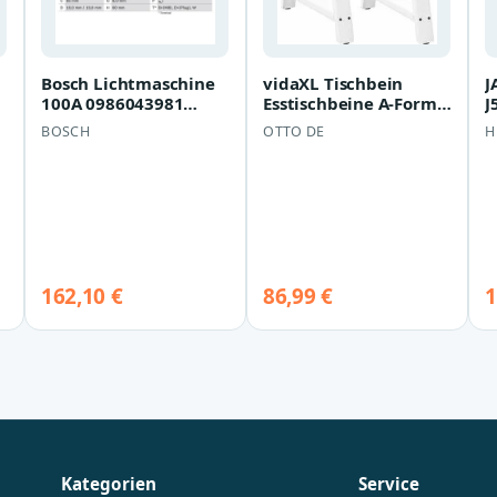
Bosch Lichtmaschine
vidaXL Tischbein
J
100A 0986043981
Esstischbeine A-Form 2
J
Honda Civic Opel
Stk. Weiß 80x(72-73)
BOSCH
OTTO DE
H
Astra Combo Corsa…
cm Stahl
162,10 €
86,99 €
1
Kategorien
Service