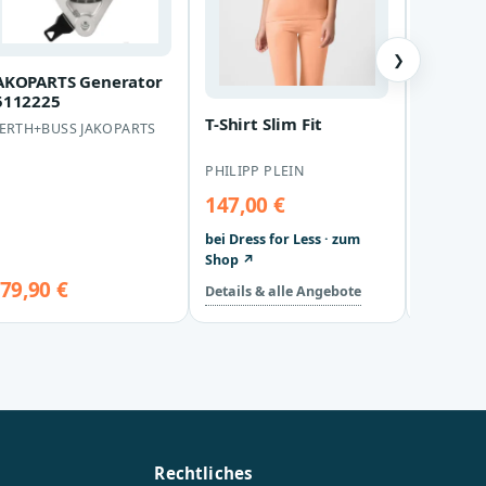
❯
AKOPARTS Generator
BOSS - 
5112225
505546
131_Op
T-Shirt Slim Fit
ERTH+BUSS JAKOPARTS
BOSS
131_Ope
XXL
PHILIPP PLEIN
147,00 €
bei Dress for Less · zum
Shop ↗
79,90 €
89,99 
Details & alle Angebote
Rechtliches