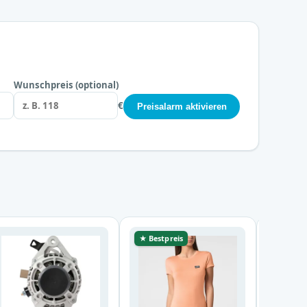
Wunschpreis (optional)
€
Preisalarm aktivieren
★ Bestpreis
★ Bestp