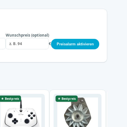
Wunschpreis (optional)
€
Preisalarm aktivieren
★ Bestpreis
★ Bestpreis