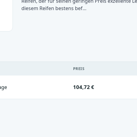
Reifen, der für seinen geringen Preis exzellente L
diesem Reifen bestens bef…
PREIS
104,72 €
age