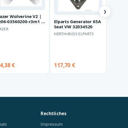
❯
azer Wolverine V2 |
Elparts Generator 65A
Hella L
z06-03560200-r3m1 |
Seat VW 32034520
65A Che
ame Pad -
AZER
Spark D
abelgebunden
HERTH+BUSS ELPARTS
HELLA
Matiz
4,38 €
117,70 €
115,30
Rechtliches
eals
Impressum