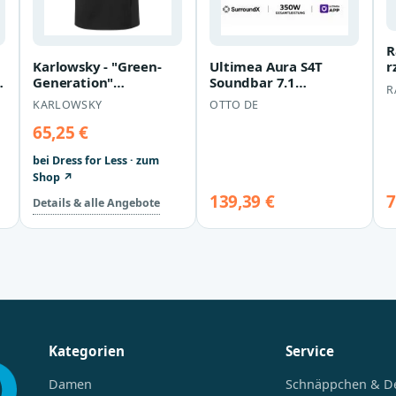
R
Karlowsky - "Green-
Ultimea Aura S4T
r
Generation"
Soundbar 7.1
G
R
Taillenschürze, Leder-
Soundsystem
k
KARLOWSKY
OTTO DE
Detailverarbeitun…
Surround Soundbar
(HDMI, Blu…
65,25 €
bei Dress for Less · zum
Shop ↗
139,39 €
7
Details & alle Angebote
Kategorien
Service
Damen
Schnäppchen & D