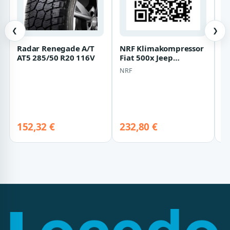
❮
❯
Radar Renegade A/T
NRF Klimakompressor
O
AT5 285/50 R20 116V
Fiat 500x Jeep
O
Renegade
s
NRF
O
p
2
be
S
152,32 €
232,80 €
De