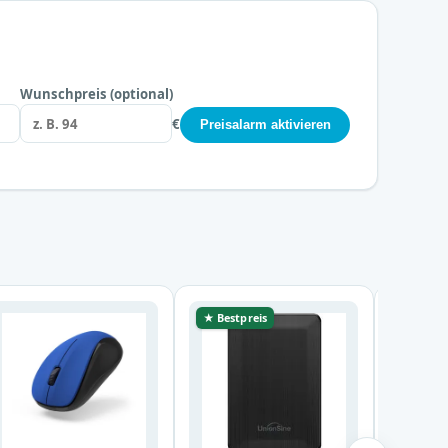
Wunschpreis (optional)
€
Preisalarm aktivieren
★ Bestpreis