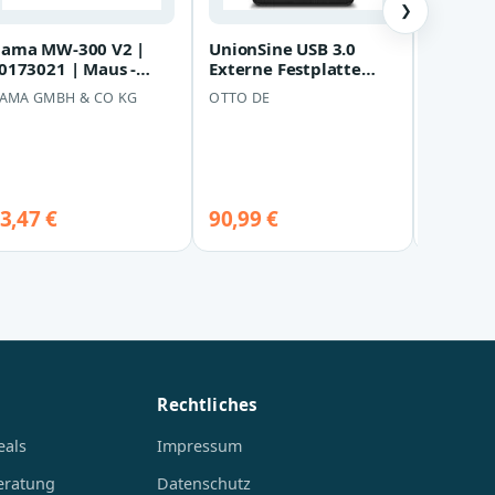
❯
ama MW-300 V2 |
UnionSine USB 3.0
Hugo - 
0173021 | Maus -
Externe Festplatte
Kapuzen
eise
HD2513 2TB 2,5" HDD
Herren
AMA GMBH & CO KG
OTTO DE
HUGO
PC Laptop Spe…
(Schwar
95,50 
bei Dress
Shop ↗
3,47 €
90,99 €
Details &
Rechtliches
eals
Impressum
eratung
Datenschutz