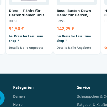
Diesel - T-Shirt für
Boss - Button-Down-
H
Herren/Damen Unisex
Hemd für Herren,
0
(Violett)
Langärmlig (Weiß)
l
DIESEL
BOSS
H
x
91,50 €
142,25 €
bei Dress for Less · zum
bei Dress for Less · zum
Shop ↗
Shop ↗
6
Details & alle Angebote
Details & alle Angebote
Kategorien
Service
Damen
Schnäppchen & D
Herren
Ratgeber & Kaufb