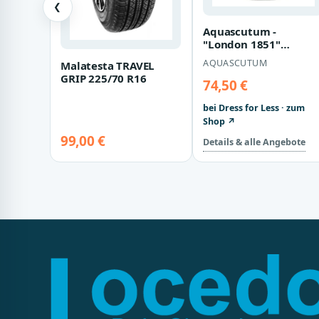
❮
Aquascutum -
"London 1851"
Poloshirt für
AQUASCUTUM
Malatesta TRAVEL
Herren/Damen Unise
GRIP 225/70 R16
(Grau)
74,50 €
bei Dress for Less · zum
Shop ↗
99,00 €
Details & alle Angebote