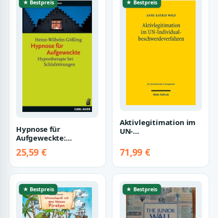
★ Bestpreis
★ Bestpreis
Aktivlegitimation im
Hypnose für
UN-
Aufgeweckte:
Individualbeschwerdeverf
Hypnotherapie bei
(Jus Internation…
25,59 €
71,99 €
Schlafstörungen
★ Bestpreis
★ Bestpreis