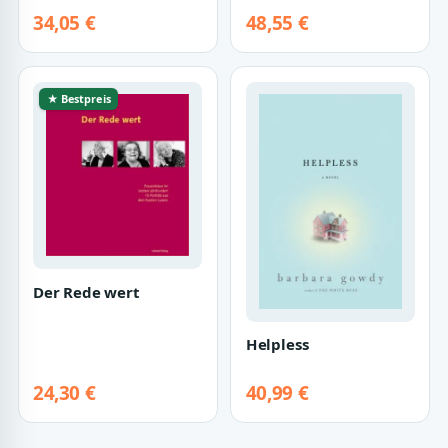
(Strafrechtliche
34,05 €
48,55 €
Abhandlungen. Neue
Fo…
★ Bestpreis
Der Rede wert
Helpless
24,30 €
40,99 €