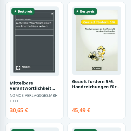
★ Bestpreis
★ Bestpreis
Gezielt fordern 5/6:
Mittelbare
Handreichungen für
Verantwortlichkeit
den Unterricht zu
von Intermediären im
NOMOS VERLAGSGES.MBH
allen Arbeit…
Netz
+ CO
30,65 €
45,49 €