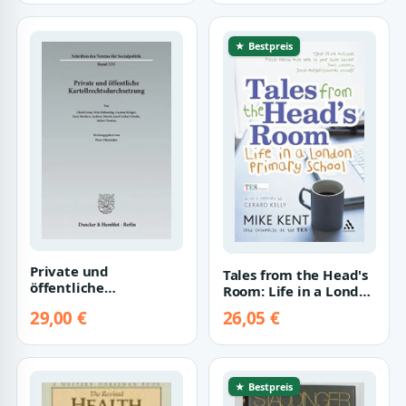
★ Bestpreis
Private und
Tales from the Head's
öffentliche
Room: Life in a London
Kartellrechtsdurchsetzung.
Primary School
29,00 €
26,05 €
(Schriften des Vere…
★ Bestpreis