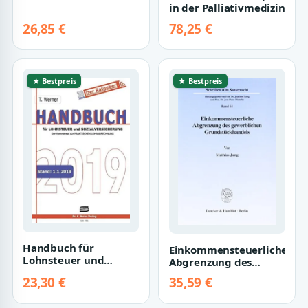
von Petitionen an den
in der Palliativmedizin
Landtag von…
26,85 €
78,25 €
★ Bestpreis
★ Bestpreis
Handbuch für
Einkommensteuerliche
Lohnsteuer und
Abgrenzung des
Sozialversicherung
gewerblichen
23,30 €
35,59 €
2019: Der Kommentar
Grundstückhandels.
zur…
Mi…