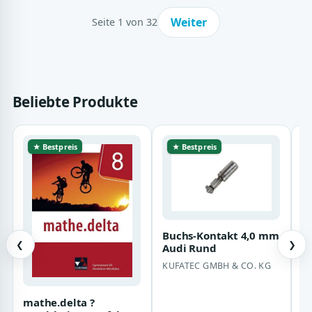
Weiter
Seite 1 von 32
Beliebte Produkte
★ Bestpreis
★ Bestpreis
Buchs-Kontakt 4,0 mm
❮
❯
Audi Rund
KUFATEC GMBH & CO. KG
g
G
Ti
O
mathe.delta ?
p