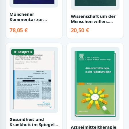
Münchener
Wissenschaft um der
Kommentar zur
Menschen willen.:
Strafprozessordnung
Festschrift für Klaus
78,05 €
20,50 €
Bd. 3/1: §§ 333-499
Zapotoczky…
StPO
★ Bestpreis
Gesundheit und
Krankheit im Spiegel
Arzneimitteltherapie