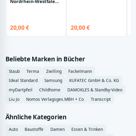
Nordrhein-Westfalen /
M
mathe.delta NRW 8
20,00 €
20,00 €
2
Beliebte Marken in Bücher
Staub
Terma
Zwilling
Fackelmann
Ideal Standard
Samsung
KUFATEC GmbH & Co. KG
myDartpfeil
Childhome
DAMOKLES & Standby-Video
Liu Jo
Nomos Verlagsges.MBH + Co
Transcript
Ähnliche Kategorien
Auto
Baustoffe
Damen
Essen & Trinken