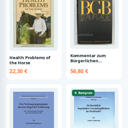
Kommentar zum
Health Problems of
Bürgerlichen
the Horse
Gesetzbuch / Mit
22,30 €
56,80 €
Einführungsgesetz
und Nebe…
★ Bestpreis