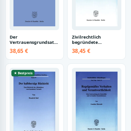
Der
Zivilrechtlich
Vertrauensgrundsatz
begründete
als eine Regel der
Garantenpflichten im
38,65 €
38,45 €
Erfahrung.: Eine
Strafrecht?
Untersuchu…
(Schriften…
★ Bestpreis