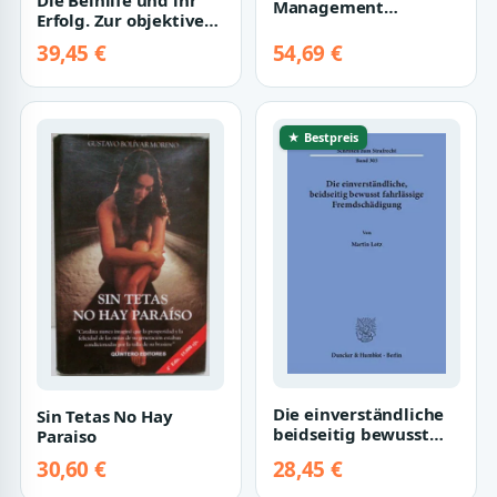
Management
Erfolg. Zur objektiven
Workshops: BPM 2005
Beziehung zwischen
International
39,45 €
54,69 €
Hilfele…
Workshop…
★ Bestpreis
Die einverständliche
Sin Tetas No Hay
beidseitig bewusst
Paraiso
fahrlässige
30,60 €
28,45 €
Fremdschädigung. (…