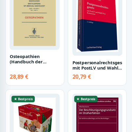
Osteopathien
(Handbuch der
Postpersonalrechtsgesetz:
medizinischen
mit PostLV und WahlO
Radiologie
Post
28,89 €
20,79 €
Encyclopedia of…
★ Bestpreis
★ Bestpreis