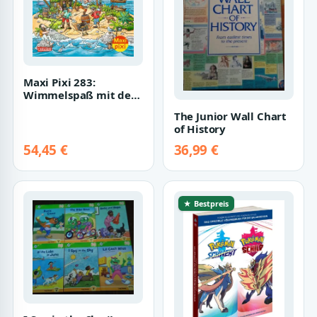
Maxi Pixi 283:
Wimmelspaß mit dem
kleinen Piraten
The Junior Wall Chart
of History
54,45 €
36,99 €
★ Bestpreis