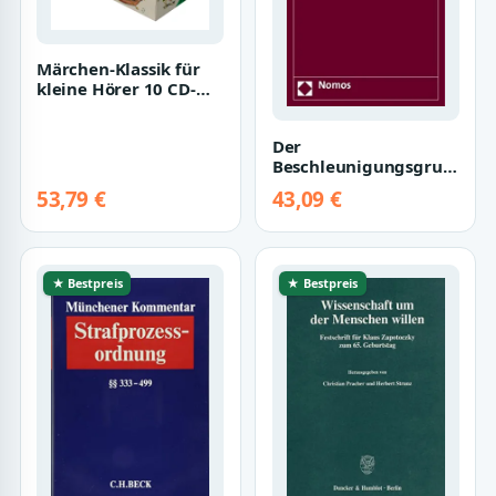
Märchen-Klassik für
kleine Hörer 10 CD-
Box mit Ausmalbuch
(Märchen-Kla…
Der
Beschleunigungsgrundsat
im Strafverfahren: Die
53,79 €
43,09 €
Verfahrensüberläng…
★ Bestpreis
★ Bestpreis