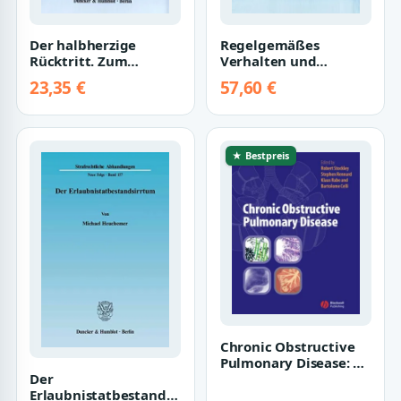
Der halbherzige
Regelgemäßes
Rücktritt. Zum
Verhalten und
Rücktritt des
Verantwortlichkeit.:
23,35 €
57,60 €
Alleintäters vom
Eine Untersuchung
beendete…
der…
★ Bestpreis
Chronic Obstructive
Pulmonary Disease: A
Practical Guide to
Der
Management
Erlaubnistatbestandsirrtum.