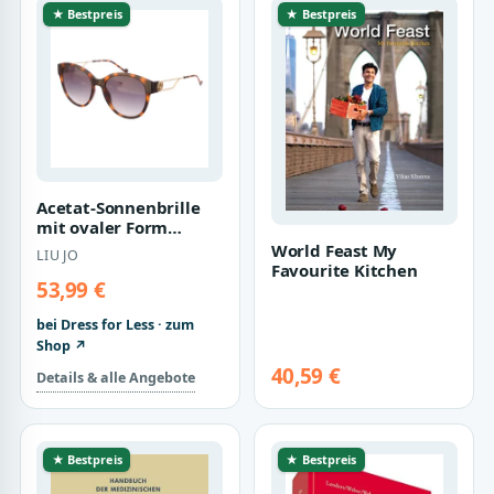
★ Bestpreis
★ Bestpreis
Acetat-Sonnenbrille
mit ovaler Form
LJ762SR Damen
World Feast My
LIU JO
Favourite Kitchen
53,99 €
bei Dress for Less · zum
Shop ↗
40,59 €
Details & alle Angebote
★ Bestpreis
★ Bestpreis