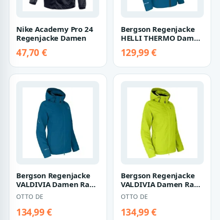
Nike Academy Pro 24
Bergson Regenjacke
Regenjacke Damen
HELLI THERMO Damen
Regenjacke, leicht
47,70 €
129,99 €
wattiert, 120…
Bergson Regenjacke
Bergson Regenjacke
VALDIVIA Damen Rad-
VALDIVIA Damen Rad-
Regenjacke,
Regenjacke,
OTTO DE
OTTO DE
Netzfutter, 12000
Netzfutter, 12000
mm…
mm…
134,99 €
134,99 €