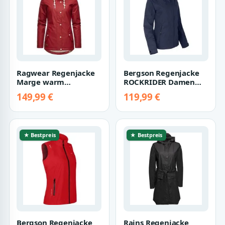
Ragwear Regenjacke
Bergson Regenjacke
Marge warm
ROCKRIDER Damen
gefütterter Damen
Regenjacke,
149,99 €
119,99 €
Winter Regenmantel
Netzfutter, 12000 mm
Wa…
★ Bestpreis
★ Bestpreis
Bergson Regenjacke
Rains Regenjacke