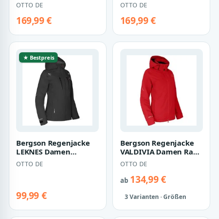
Regenjacke,
Regenjacke,
OTTO DE
OTTO DE
Netzfutter, 20000 mm
Netzfutter, 20000 mm
Wass…
Wass…
169,99 €
169,99 €
★ Bestpreis
Bergson Regenjacke
Bergson Regenjacke
LEKNES Damen
VALDIVIA Damen Rad-
Regenjacke, recycelt,
Regenjacke,
OTTO DE
OTTO DE
Netzfutter, 2000…
Netzfutter, 12000
mm…
134,99 €
ab
99,99 €
3 Varianten · Größen