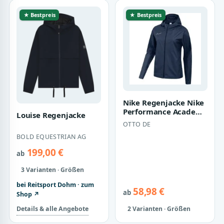
★ Bestpreis
★ Bestpreis
Nike Regenjacke Nike
Performance Academy
Louise Regenjacke
25 Regenjacke Damen
OTTO DE
Atmungsak…
BOLD EQUESTRIAN AG
199,00 €
ab
3 Varianten · Größen
bei Reitsport Dohm · zum
58,98 €
ab
Shop ↗
Details & alle Angebote
2 Varianten · Größen