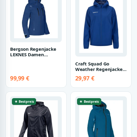
Bergson Regenjacke
LEKNES Damen
Regenjacke, recycelt,
Craft Squad Go
Netzfutter, 2000…
Weather Regenjacke
Damen
99,99 €
29,97 €
★ Bestpreis
★ Bestpreis