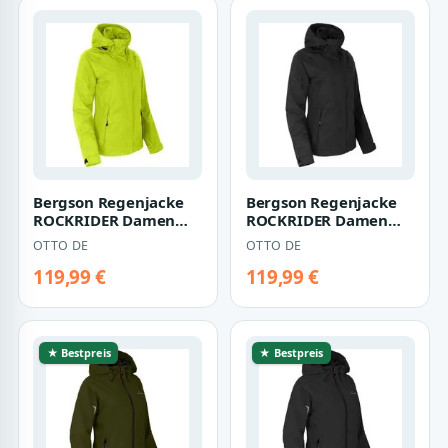
Bergson Regenjacke
Bergson Regenjacke
ROCKRIDER Damen
ROCKRIDER Damen
Regenjacke,
Regenjacke,
OTTO DE
OTTO DE
Netzfutter, 12000 mm
Netzfutter, 12000 mm
Wa…
Wa…
119,99 €
119,99 €
★ Bestpreis
★ Bestpreis