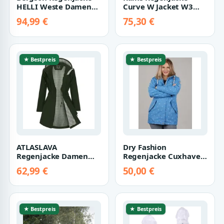
HELLI Weste Damen
Curve W Jacket W3
Regenweste,
Damen Regenmantel,
94,99 €
75,30 €
Netzfutter, 12000
Kapuze, Jacket,…
mm…
★ Bestpreis
★ Bestpreis
ATLASLAVA
Dry Fashion
Regenjacke Damen
Regenjacke Cuxhaven
mit Kapuze –
Damen Regenmantel
62,99 €
50,00 €
wasserdicht &
Anker-Print - Jacke…
atmungsaktiv, Gr…
★ Bestpreis
★ Bestpreis