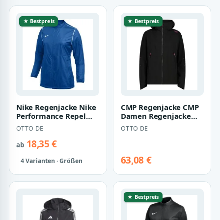
★ Bestpreis
★ Bestpreis
Nike Regenjacke Nike
CMP Regenjacke CMP
Performance Repel
Damen Regenjacke
Park20 Regenjacke
Woman Jacket Fix
OTTO DE
OTTO DE
Damen Atmungs…
Hood 34Z6516
18,35 €
ab
63,08 €
4 Varianten · Größen
★ Bestpreis