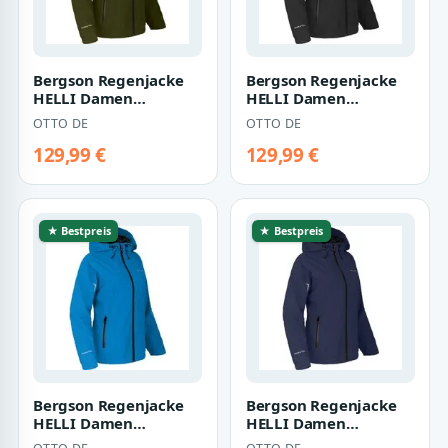
Bergson Regenjacke
Bergson Regenjacke
HELLI Damen
HELLI Damen
Regenjacke,
Regenjacke,
OTTO DE
OTTO DE
Netzfutter, 12000 mm
Netzfutter, 12000 mm
Wasser…
Wasser…
129,99 €
129,99 €
★ Bestpreis
★ Bestpreis
Bergson Regenjacke
Bergson Regenjacke
HELLI Damen
HELLI Damen
Regenjacke,
Regenjacke,