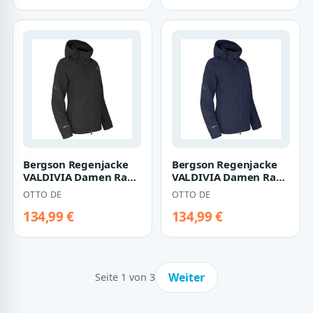
Bergson Regenjacke
Bergson Regenjacke
VALDIVIA Damen Rad-
VALDIVIA Damen Rad-
Regenjacke,
Regenjacke,
OTTO DE
OTTO DE
Netzfutter, 12000
Netzfutter, 12000
mm…
mm…
134,99 €
134,99 €
Weiter
Seite 1 von 3