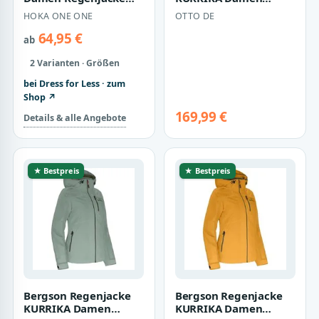
Braun
Regenjacke,
HOKA ONE ONE
OTTO DE
Netzfutter, 20000 mm
Wass…
64,95 €
ab
2 Varianten · Größen
bei Dress for Less · zum
Shop ↗
169,99 €
Details & alle Angebote
★ Bestpreis
★ Bestpreis
Bergson Regenjacke
Bergson Regenjacke
KURRIKA Damen
KURRIKA Damen