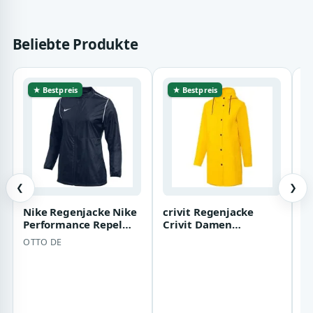
Beliebte Produkte
★ Bestpreis
★ Bestpreis
❮
❯
Nike Regenjacke Nike
crivit Regenjacke
R
Performance Repel
Crivit Damen
Park20 Regenjacke
Regenparka
OTTO DE
K
Damen Atmungs…
verlängerter Rücken
Regenjac…
5
be
S