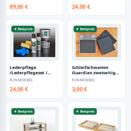
89,00 €
24,00 €
★ Bestpreis
★ Bestpreis
Lederpflege
Schleifschwamm
/Lederpflegeset /
Guardian zweiseitig
Lederreiniger und
beschichtet / Korn 220
FUN MOEBEL
FUN MOEBEL
Pflegeset Guardian
24,00 €
3,00 €
★ Bestpreis
★ Bestpreis