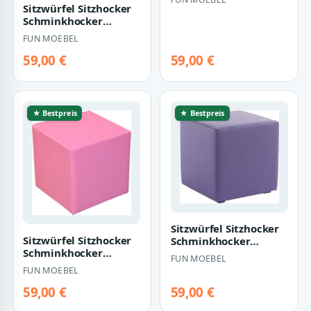
Kunstleder Rot
Sitzwürfel Sitzhocker
45x42…
Schminkhocker
Hocker Sessel
FUN MOEBEL
Kunstleder Schwarz
4…
59,00 €
59,00 €
★ Bestpreis
★ Bestpreis
Sitzwürfel Sitzhocker
Sitzwürfel Sitzhocker
Schminkhocker
Schminkhocker
Hocker Kunstleder
FUN MOEBEL
Hocker Sessel
Violet 45x42x42c…
FUN MOEBEL
Kunstleder Rosa
45x4…
59,00 €
59,00 €