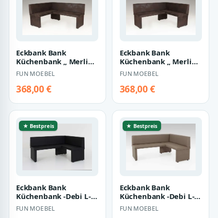
Eckbank Bank
Eckbank Bank
Küchenbank „ Merlin
Küchenbank „ Merlin
R“ Nubuklederoptik
L“ Nubuklederoptik
FUN MOEBEL
FUN MOEBEL
Braun 168 x 128 cm
Braun 168 x 128 cm
368,00 €
368,00 €
★ Bestpreis
★ Bestpreis
Eckbank Bank
Eckbank Bank
Küchenbank -Debi L-
Küchenbank -Debi L-
Kunstleder Schwarz
Kunstleder Latte 168 x
FUN MOEBEL
FUN MOEBEL
168 x 128 cm
128 cm