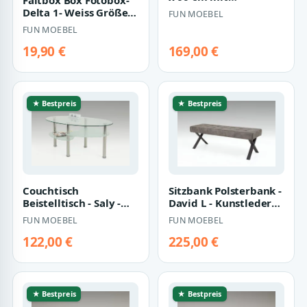
Ablageboden Sonoma
Delta 1- Weiss Größe:
FUN MOEBEL
Eiche - Weiss
32 x 32 cm / 3er Set
FUN MOEBEL
19,90 €
169,00 €
★ Bestpreis
★ Bestpreis
Couchtisch
Sitzbank Polsterbank -
Beistelltisch - Saly -
David L - Kunstleder
90x55 cm Klarglas /
Vintage Braun 140 x
FUN MOEBEL
FUN MOEBEL
Chrom
45 cm
122,00 €
225,00 €
★ Bestpreis
★ Bestpreis