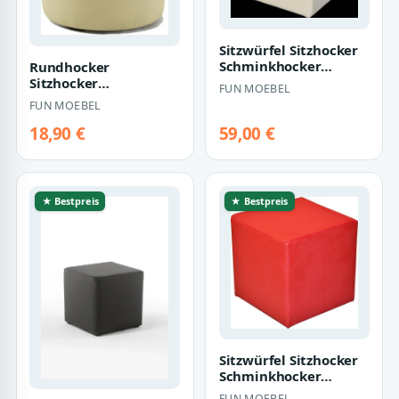
Sitzwürfel Sitzhocker
Schminkhocker
Rundhocker
Hocker Sessel
Sitzhocker
FUN MOEBEL
Kunstleder Creme
Schminkhocker
FUN MOEBEL
45x…
Hocker Sessel
Kunstleder Creme
18,90 €
59,00 €
43x…
★ Bestpreis
★ Bestpreis
Sitzwürfel Sitzhocker
Schminkhocker
Hocker Sessel
FUN MOEBEL