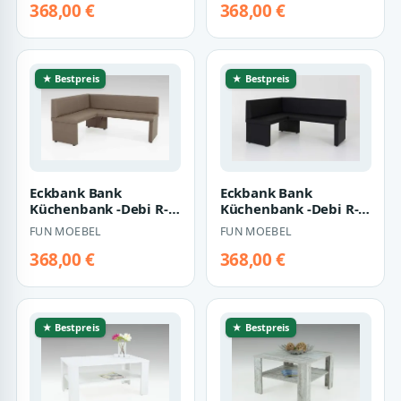
368,00 €
368,00 €
★ Bestpreis
★ Bestpreis
Eckbank Bank
Eckbank Bank
Küchenbank -Debi R-
Küchenbank -Debi R-
Kunstleder Latte 168 x
Kunstleder Schwarz
FUN MOEBEL
FUN MOEBEL
128 cm
168 x 128 cm
368,00 €
368,00 €
★ Bestpreis
★ Bestpreis