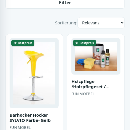
Filter
Sortierung:
★ Bestpreis
★ Bestpreis
Holzpflege
/Holzpflegeset /
Massivholz Reiniger
FUN MOEBEL
und Pflegeset
Guardian
Barhocker Hocker
SYLVIO Farbe- Gelb
FUN MÖBEL