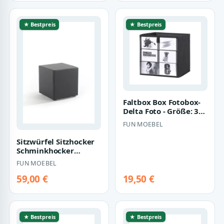
★ Bestpreis
★ Bestpreis
Faltbox Box Fotobox-
Delta Foto - Größe: 32
x 32 cm / 3er Set
FUN MOEBEL
Sitzwürfel Sitzhocker
Schminkhocker
Hocker Kunstleder
FUN MOEBEL
Grau 45x42x42 cm
59,00 €
19,50 €
★ Bestpreis
★ Bestpreis