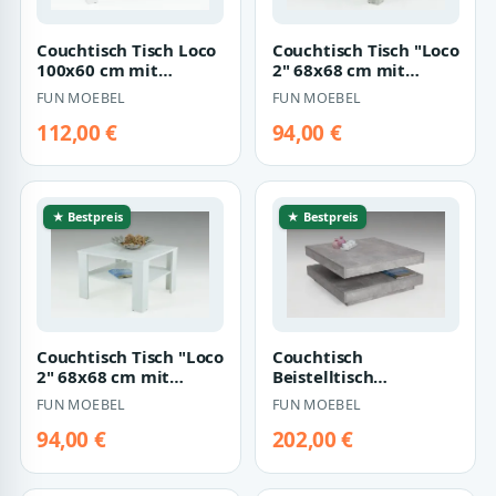
Couchtisch Tisch Loco
Couchtisch Tisch "Loco
100x60 cm mit
2" 68x68 cm mit
Ablageboden Weiss
Ablageboden Vintage
FUN MOEBEL
FUN MOEBEL
Eiche
112,00 €
94,00 €
★ Bestpreis
★ Bestpreis
Couchtisch Tisch "Loco
Couchtisch
2" 68x68 cm mit
Beistelltisch
Ablageboden Weiss
Wohnzimmertisch -
FUN MOEBEL
FUN MOEBEL
Bento- 78x78 cm
Beton Optik
94,00 €
202,00 €