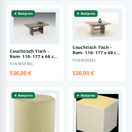
★ Bestpreis
★ Bestpreis
Couchtisch Tisch -
Couchtisch Tisch -
Rom- 110- 177 x 68 cm
Rom- 110- 177 x 68 cm
Funktionscouchtisch -
FUN MOEBEL
Funktionscouchtisch -
Sonoma Ei…
FUN MOEBEL
Monument…
536,00 €
536,00 €
★ Bestpreis
★ Bestpreis