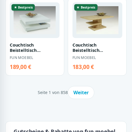
★ Bestpreis
★ Bestpreis
Couchtisch
Couchtisch
Beistelltisch
Beistelltisch
Wohnzimmertisch -
Wohnzimmertisch -
FUN MOEBEL
FUN MOEBEL
Bento- 78x78 cm Weiss
NY- 105x68 cm
Edelbuche
189,00 €
183,00 €
Weiter
Seite 1 von 858
Gutscheine & Rabatte von fun-moebel