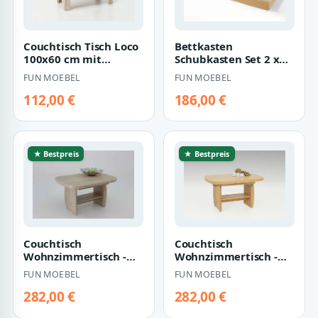
Couchtisch Tisch Loco
Bettkasten
100x60 cm mit
Schubkasten Set 2 x
Ablageboden Sonoma
Stück für div.Betten
FUN MOEBEL
FUN MOEBEL
Eiche
Kiefer Natur
112,00 €
186,00 €
★ Bestpreis
★ Bestpreis
Couchtisch
Couchtisch
Wohnzimmertisch -
Wohnzimmertisch -
Manfred - 90/142 x 68
Manfred - 90/142 x 68
FUN MOEBEL
FUN MOEBEL
cm Sonoma Eiche
cm Buche mit Liftfu…
mit…
282,00 €
282,00 €