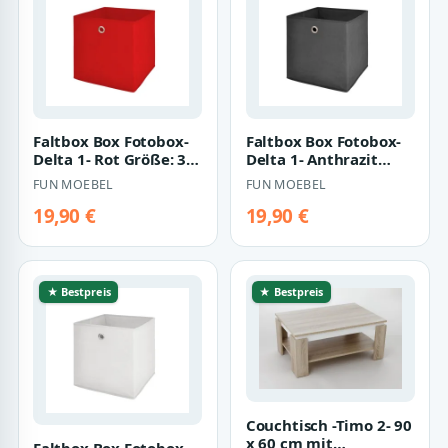
Faltbox Box Fotobox-
Faltbox Box Fotobox-
Delta 1- Rot Größe: 32
Delta 1- Anthrazit
x 32 cm / 3er Set
Größe: 32 x 32 cm /
FUN MOEBEL
FUN MOEBEL
3er Set
19,90 €
19,90 €
★ Bestpreis
★ Bestpreis
Couchtisch -Timo 2- 90
x 60 cm mit
Faltbox Box Fotobox-