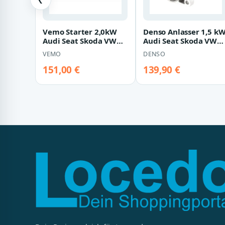
Vemo Starter 2,0kW
Denso Anlasser 1,5 k
Audi Seat Skoda VW
Audi Seat Skoda VW
V10-12-20250
DSN1464
VEMO
DENSO
151,00 €
139,90 €