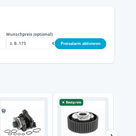
Wunschpreis (optional)
€
Preisalarm aktivieren
★ Bestpreis
★ Bestp
❯