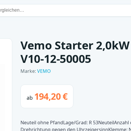
Vemo Starter 2,0kW
V10-12-50005
Marke:
VEMO
194,20 €
ab
Neuteil ohne PfandLage/Grad: R 53NeuteilAnzah
Drehrichtung gegen den UhrzeigersinnKlemme: NOG