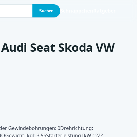
Schnäppchen
Ratgeber
Suchen
 Audi Seat Skoda VW
l der Gewindebohrungen: 0Drehrichtung:
ewicht [kg]: 3,56Starterleistung [kW]: 2Z?