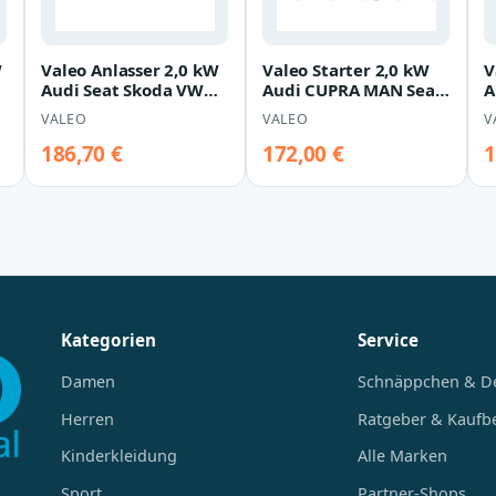
W
Valeo Anlasser 2,0 kW
Valeo Starter 2,0 kW
V
Audi Seat Skoda VW
Audi CUPRA MAN Seat
A
458788
Skoda VW
V
VALEO
VALEO
V
186,70 €
172,00 €
1
Kategorien
Service
Damen
Schnäppchen & D
Herren
Ratgeber & Kaufb
Kinderkleidung
Alle Marken
Sport
Partner-Shops