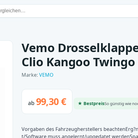
Vemo Drosselklappe
Clio Kangoo Twingo
Marke:
VEMO
99,30 €
ab
★ Bestpreis
So günstig wie no
Vorgaben des Fahrzeugherstellers beachtenErg?n
t/Software muss angelernt/upgedatet werdenSpa