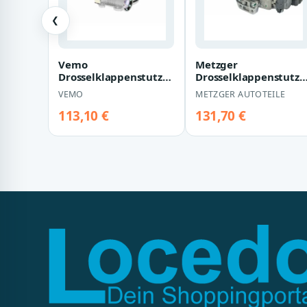
❮
Vemo
Metzger
Drosselklappenstutzen
Drosselklappenstutze
Renault Clio Kangoo
Renault Clio Kangoo
VEMO
METZGER AUTOTEILE
Twingo V46-81-0007
Twingo
113,10 €
131,70 €