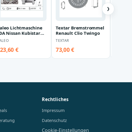
❯
aleo Lichtmaschine
Textar Bremstrommel
Bosch 
0A Nissan Kubistar
Renault Clio Twingo
Renault
enault Clio Kangoo
ALEO
TEXTAR
BOSCH
halia Twi…
23,60 €
73,00 €
81,80 
Rechtliches
eals
Impressum
eratung
Datenschutz
Cookie-Einstellungen