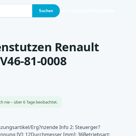
Schnäppchen
Ratgeber
Suchen
nstutzen Renault
 V46-81-0008
ch nie – über 6 Tage beobachtet.
zungsartikel/Erg?nzende Info 2: Steuerger?
nnung [V]: 12Durchmesser [mm]: 36Betriebsart: