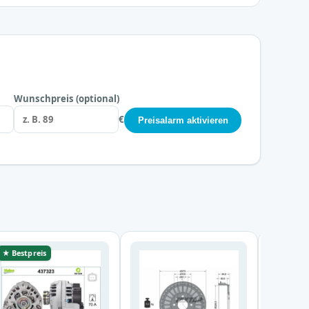
Wunschpreis (optional)
€
Preisalarm aktivieren
★ Bestpreis
★ Bestp