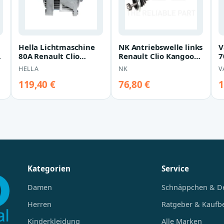
Hella Lichtmaschine
NK Antriebswelle links
V
n
80A Renault Clio
Renault Clio Kangoo
7
Kangoo Twingo
Thalia Twingo
R
HELLA
NK
V
T
119,40 €
76,80 €
1
Kategorien
Service
Damen
Schnäppchen & D
Herren
Ratgeber & Kaufb
Kinderkleidung
Alle Marken