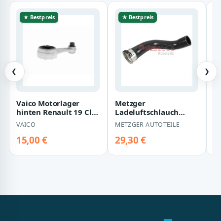
★ Bestpreis
★ Bestpreis
❮
❯
Vaico Motorlager
Metzger
D
hinten Renault 19 Clio
Ladeluftschlauch
r
Kangoo
unten Dacia Dokker
R
VAICO
METZGER AUTOTEILE
D
Duster Lodgy Renault
T
Captu…
15,00 €
29,30 €
2